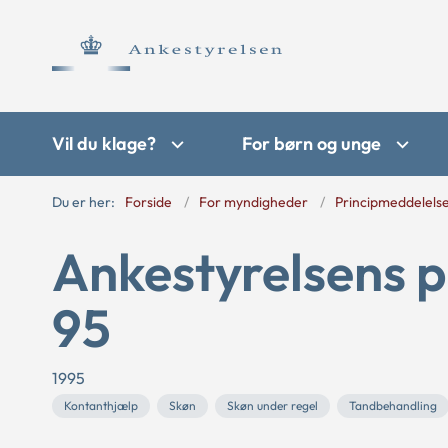
Vil du klage?
For børn og unge
Du er her:
Forside
For myndigheder
Principmeddelels
Ankestyrelsens p
95
1995
Kontanthjælp
Skøn
Skøn under regel
Tandbehandling