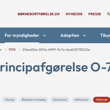
BØRNEBORTFØRELSE.DK
NYHEDER
PRESSE
T
For myndigheder
Adoption
Tilsy
er
1995
20ee416a-287a-4999-9c7a-6ed20575520e
rincipafgørelse O-
Ulovlig
Åbenbart urimelig
Kommunal
Aktivloven
Historisk