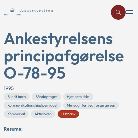
Ankestyrelsens
principafgørelse
O-78-95
1995
Blindt barn
Båndoptager
Hjælpemiddel
Kommunikationshjælpemiddel
Merudgifter ved forsørgelsen
Kommunal
Aktivloven
Historisk
Resume: