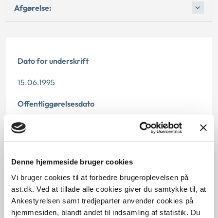
Afgørelse:
Dato for underskrift
15.06.1995
Offentliggørelsesdato
12.07.2013
Paragraf
Denne hjemmeside bruger cookies
§ 48 § 58
Vi bruger cookies til at forbedre brugeroplevelsen på
Journalnummer
ast.dk. Ved at tillade alle cookies giver du samtykke til, at
Ankestyrelsen samt tredjeparter anvender cookies på
21334-93
hjemmesiden, blandt andet til indsamling af statistik. Du