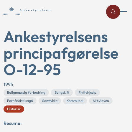
Ankestyrelsens
principafgørelse
O-12-95
1995
Boligmæssig forbedring
Boligskift
Flyttehjælp
Forhåndstilsagn
Samtykke
Kommunal
Aktivloven
Historisk
Resume: