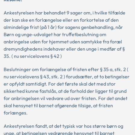
Ankestyrelsen har behandlet 9 sager om, i hvilke tilfælde
der kan ske en forlængelse eller en forkortelse af den
almindelige frist (på 1 år) for sagens genbehandling, når
Børn og unge-udvalget har truffetbeslutning om
anbringelse uden for hjemmet uden samtykke fra foræl
dremyndighedens indehaver eller den unge i medfør af §
35. ( nu servicelovens § 42 )
Beslutninger om forlængelse af fristen efter § 35 a, stk. 2 (
nu servicelovens § 43, stk. 2 ) forudsætter, at to betingelser
er opfyldt samtidigt. For det første skal det med stor
sikkerhed kunne fastslås, at de forhold der ligger til grund
for anbringelsen vil vedvare ud over fristen. For det andet
skal hensynet til barnet afgørende tilsige, at fristen
forlænges.
Ankestyrelsen fandt, at det typisk var hos større børn og
unge, at betingelsen vedrørende hensynet til barnet