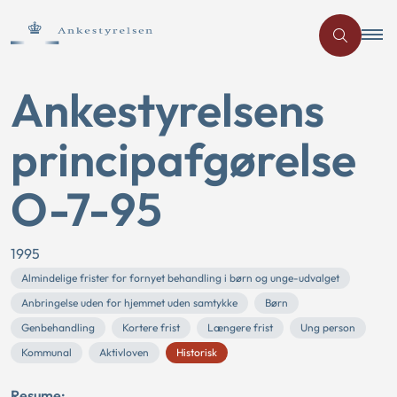
Ankestyrelsens
principafgørelse
O-7-95
1995
Almindelige frister for fornyet behandling i børn og unge-udvalget
Anbringelse uden for hjemmet uden samtykke
Børn
Genbehandling
Kortere frist
Længere frist
Ung person
Kommunal
Aktivloven
Historisk
Resume: