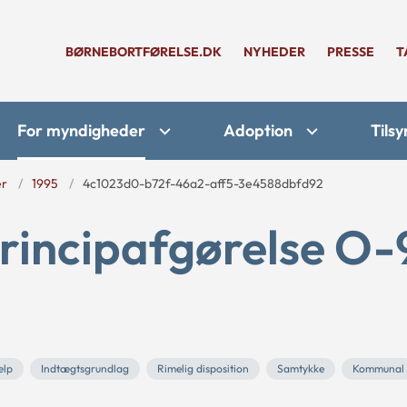
BØRNEBORTFØRELSE.DK
NYHEDER
PRESSE
T
For myndigheder
Adoption
Tilsy
er
1995
4c1023d0-b72f-46a2-aff5-3e4588dbfd92
rincipafgørelse O-
ælp
Indtægtsgrundlag
Rimelig disposition
Samtykke
Kommunal