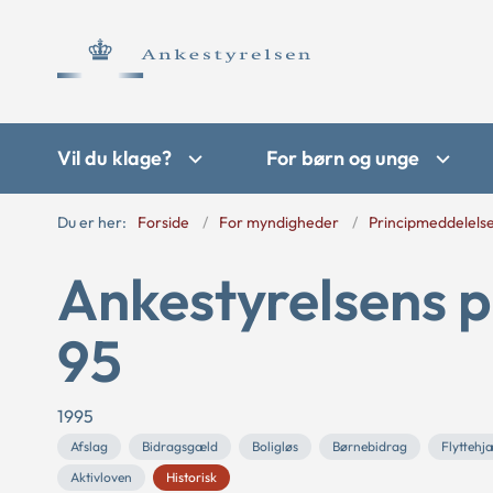
Vil du klage?
For børn og unge
Du er her:
Forside
For myndigheder
Principmeddelels
Ankestyrelsens p
95
1995
Afslag
Bidragsgæld
Boligløs
Børnebidrag
Flyttehj
Aktivloven
Historisk