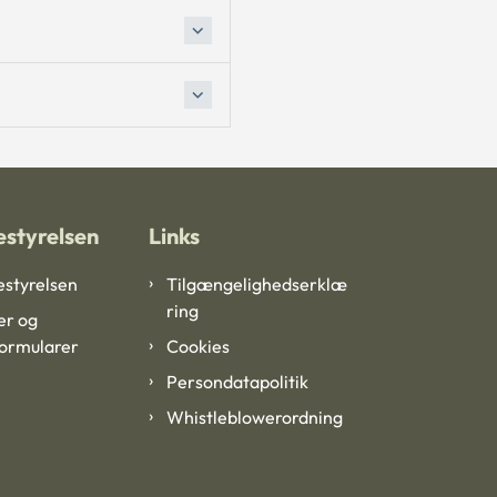
styrelsen
Links
styrelsen
Tilgængelighedserklæ
ring
er og
formularer
Cookies
Persondatapolitik
Whistleblowerordning