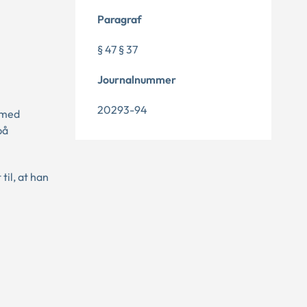
Paragraf
§ 47 § 37
Journalnummer
20293-94
 med
på
til, at han