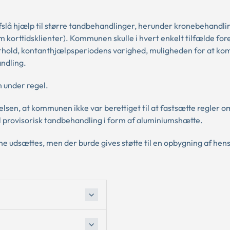
slå hjælp til større tandbehandlinger, herunder kronebehandling
orttidsklienter). Kommunen skulle i hvert enkelt tilfælde for
orhold, kontanthjælpsperiodens varighed, muligheden for at ko
andling.
 under regel.
sen, at kommunen ikke var berettiget til at fastsætte regler om,
l provisorisk tandbehandling i form af aluminiumshætte.
 udsættes, men der burde gives støtte til en opbygning af hensy