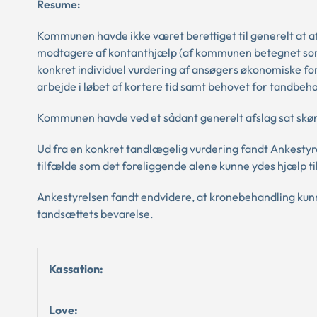
Resume:
Kommunen havde ikke været berettiget til generelt at af
modtagere af kontanthjælp (af kommunen betegnet som k
konkret individuel vurdering af ansøgers økonomiske f
arbejde i løbet af kortere tid samt behovet for tandbeh
Kommunen havde ved et sådant generelt afslag sat skøn
Ud fra en konkret tandlægelig vurdering fandt Ankestyrel
tilfælde som det foreliggende alene kunne ydes hjælp ti
Ankestyrelsen fandt endvidere, at kronebehandling kunne
tandsættets bevarelse.
Kassation:
Love: