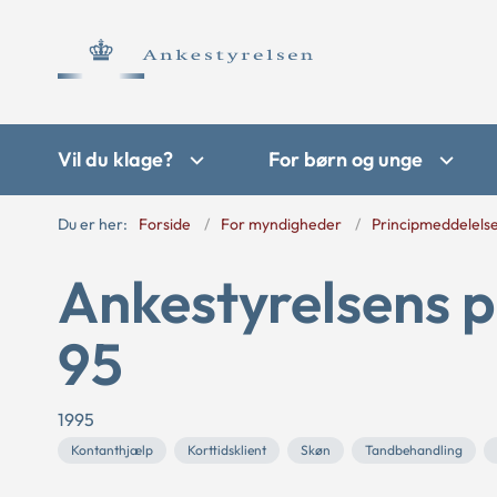
Vil du klage?
For børn og unge
Du er her:
Forside
For myndigheder
Principmeddelels
Ankestyrelsens p
95
1995
Kontanthjælp
Korttidsklient
Skøn
Tandbehandling