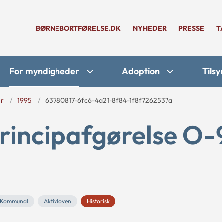
BØRNEBORTFØRELSE.DK
NYHEDER
PRESSE
T
For myndigheder
Adoption
Tilsy
er
1995
63780817-6fc6-4a21-8f84-1f8f7262537a
rincipafgørelse O-
Kommunal
Aktivloven
Historisk