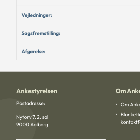
Vejledninger:
Sagsfremstilling:
Afgørelse:
Ankestyrelsen
Om Anke
Postadresse:
Om Anke
Blankett
Nytorv 7, 2. sal
kontakt
9000 Aalborg