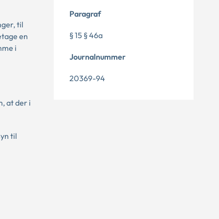
Paragraf
er, til
§ 15 § 46a
etage en
mme i
Journalnummer
20369-94
 at der i
n til