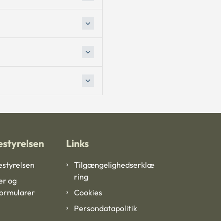
styrelsen
Links
styrelsen
Tilgængelighedserklæ
ring
er og
formularer
Cookies
Persondatapolitik