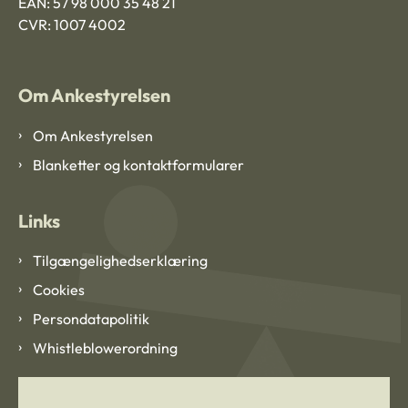
EAN: 57 98 000 35 48 21
CVR: 1007 4002
Om Ankestyrelsen
Om Ankestyrelsen
Blanketter og kontaktformularer
Links
Tilgængelighedserklæring
Cookies
Persondatapolitik
Whistleblowerordning