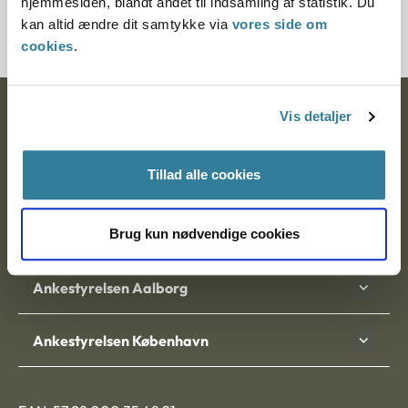
hjemmesiden, blandt andet til indsamling af statistik. Du
21359-93
kan altid ændre dit samtykke via
vores side om
cookies
.
Ankestyrelsen
Vis detaljer
Postadresse:
Tillad alle cookies
Nytorv 7, 2. sal
9000 Aalborg
Brug kun nødvendige cookies
Ankestyrelsen Aalborg
Ankestyrelsen København