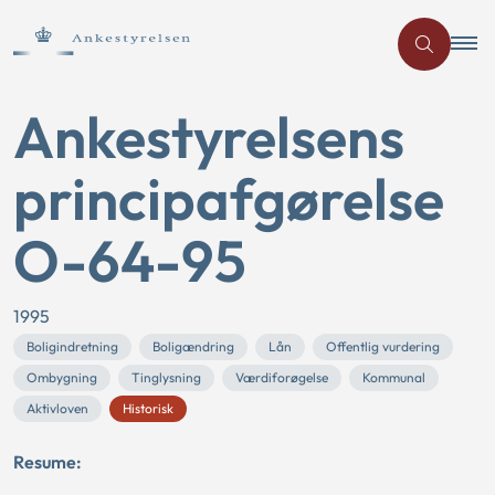
Ankestyrelsens
principafgørelse
O-64-95
1995
Boligindretning
Boligændring
Lån
Offentlig vurdering
Ombygning
Tinglysning
Værdiforøgelse
Kommunal
Aktivloven
Historisk
Resume: