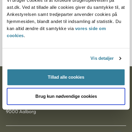
Vi bruger cookies til at forbedre brugeroplevelsen på
Paragraf
ast.dk. Ved at tillade alle cookies giver du samtykke til, at
Ankestyrelsen samt tredjeparter anvender cookies på
§ 10 § 58
hjemmesiden, blandt andet til indsamling af statistik. Du
kan altid ændre dit samtykke via
vores side om
Journalnummer
cookies
.
21417-92
Vis detaljer
Tillad alle cookies
Ankestyrelsen
Postadresse:
Brug kun nødvendige cookies
Nytorv 7, 2. sal
9000 Aalborg