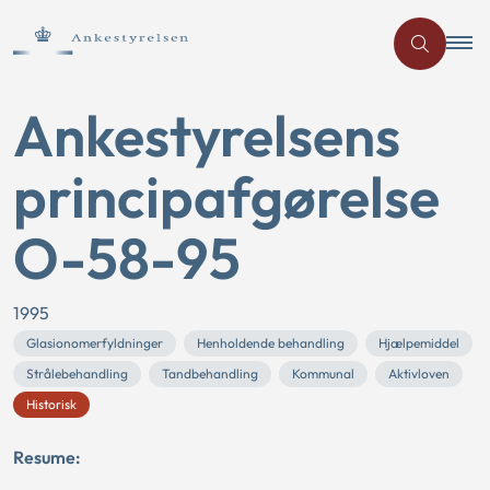
Ankestyrelsens
principafgørelse
O-58-95
1995
Glasionomerfyldninger
Henholdende behandling
Hjælpemiddel
Strålebehandling
Tandbehandling
Kommunal
Aktivloven
Historisk
Resume: