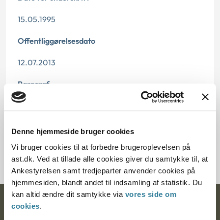
15.05.1995
Offentliggørelsesdato
12.07.2013
Paragraf
§ 37 § 37a
Journalnummer
Denne hjemmeside bruger cookies
Vi bruger cookies til at forbedre brugeroplevelsen på
20179-94
ast.dk. Ved at tillade alle cookies giver du samtykke til, at
Ankestyrelsen samt tredjeparter anvender cookies på
hjemmesiden, blandt andet til indsamling af statistik. Du
kan altid ændre dit samtykke via
vores side om
Ankestyrelsen
cookies
.