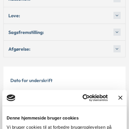
Love:
Sagsfremstilling:
Afgørelse:
Dato for underskrift
15.11.1995
Offentliggørelsesdato
12.07.2013
Denne hjemmeside bruger cookies
Vi bruger cookies til at forbedre brugeroplevelsen på