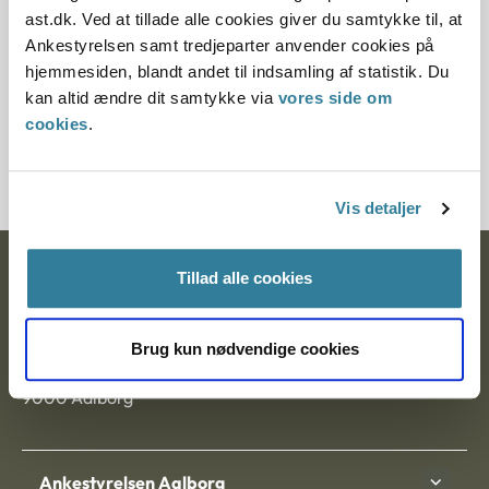
Paragraf
ast.dk. Ved at tillade alle cookies giver du samtykke til, at
Ankestyrelsen samt tredjeparter anvender cookies på
§ 58
hjemmesiden, blandt andet til indsamling af statistik. Du
kan altid ændre dit samtykke via
vores side om
Journalnummer
cookies
.
30468-94
Vis detaljer
Ankestyrelsen
Tillad alle cookies
Postadresse:
Brug kun nødvendige cookies
Nytorv 7, 2. sal
9000 Aalborg
Ankestyrelsen Aalborg