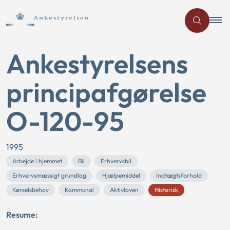
Ankestyrelsens
principafgørelse
O-120-95
1995
Arbejde i hjemmet
Bil
Erhvervsbil
Erhvervsmæssigt grundlag
Hjælpemiddel
Indtægtsforhold
Kørselsbehov
Kommunal
Aktivloven
Historisk
Resume: