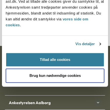
ast.dk. Ved at tillade alle cookies giver du samtykke til, at
§ 14 § 1 § 91 § 58 § 2 § 2v
Ankestyrelsen samt tredjeparter anvender cookies på
hjemmesiden, blandt andet til indsamling af statistik. Du
Journalnummer
kan altid ændre dit samtykke via
vores side om
cookies
.
30181-95
Vis detaljer
Ankestyrelsen
Tillad alle cookies
Postadresse:
Brug kun nødvendige cookies
Nytorv 7, 2. sal
9000 Aalborg
Ankestyrelsen Aalborg