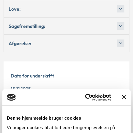
Love:
Sagsfremstilling:
Afgørelse:
Dato for underskrift
15.11.1995
Offentliggørelsesdato
12.07.2013
Denne hjemmeside bruger cookies
Vi bruger cookies til at forbedre brugeroplevelsen på
Paragraf