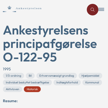
Ankestyrelsens
principafgørelse
O-122-95
1995
1/3-ordning
Bil
Erhvervsmæssigt grundlag
Hjælpemiddel
Individuel beskyttet beskæftigelse
Indtægtsforhold
Kommunal
Aktivloven
Historisk
Resume: