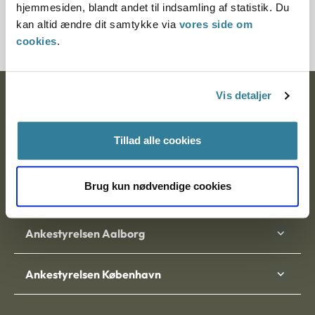
hjemmesiden, blandt andet til indsamling af statistik. Du
20532-95
kan altid ændre dit samtykke via
vores side om
cookies
.
Vis detaljer
Ankestyrelsen
Postadresse:
Tillad alle cookies
Nytorv 7, 2. sal
9000 Aalborg
Brug kun nødvendige cookies
Ankestyrelsen Aalborg
Ankestyrelsen København