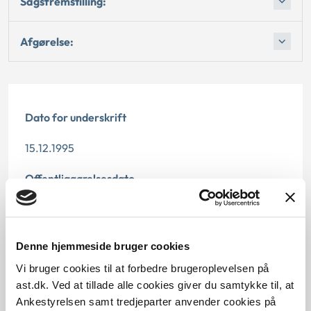
Sagsfremstilling:
Afgørelse:
Dato for underskrift
15.12.1995
Offentliggørelsesdato
12.07.2013
Paragraf
Denne hjemmeside bruger cookies
Vi bruger cookies til at forbedre brugeroplevelsen på
§ 32d § 124 § 32
ast.dk. Ved at tillade alle cookies giver du samtykke til, at
Journalnummer
Ankestyrelsen samt tredjeparter anvender cookies på