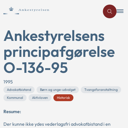
Ankestyrelsens
principafgørelse
O-136-95
1995
Advokatbistand
Børn og unge-udvalget
Tvangsforanstaltning
Kommunal
Aktivloven
Historisk
Resume:
Der kunne ikke ydes vederlagsfri advokatbistand i en