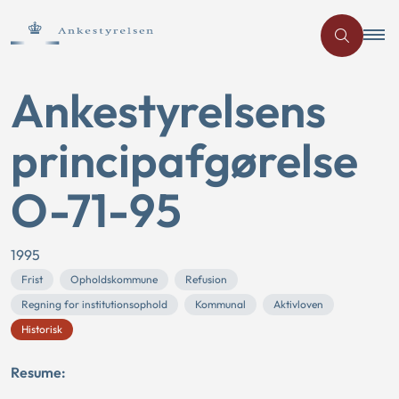
Ankestyrelsens
principafgørelse
O-71-95
1995
Frist
Opholdskommune
Refusion
Regning for institutionsophold
Kommunal
Aktivloven
Historisk
Resume: