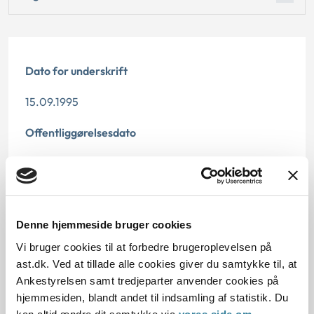
Dato for underskrift
15.09.1995
Offentliggørelsesdato
12.07.2013
Paragraf
§ 15 § 46a
Denne hjemmeside bruger cookies
Vi bruger cookies til at forbedre brugeroplevelsen på
Journalnummer
ast.dk. Ved at tillade alle cookies giver du samtykke til, at
Ankestyrelsen samt tredjeparter anvender cookies på
20906-94
hjemmesiden, blandt andet til indsamling af statistik. Du