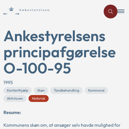
Ankestyrelsens
principafgørelse
O-100-95
1995
Kontanthjælp
Skøn
Tandbehandling
Kommunal
Aktivloven
Historisk
Resume:
Kommunens skøn om, at ansøger selv havde mulighed for