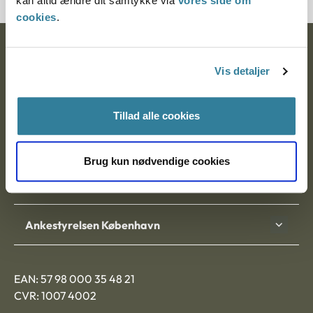
kan altid ændre dit samtykke via
vores side om
cookies
.
Ankestyrelsen
Vis detaljer
Postadresse:
Nytorv 7, 2. sal
Tillad alle cookies
9000 Aalborg
Brug kun nødvendige cookies
Ankestyrelsen Aalborg
Ankestyrelsen København
EAN: 57 98 000 35 48 21
CVR: 1007 4002