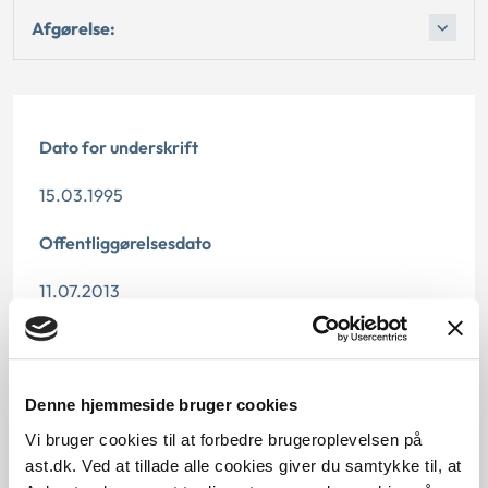
Afgørelse:
Dato for underskrift
15.03.1995
Offentliggørelsesdato
11.07.2013
Denne principafgørelse er kasseret den 19. juni 2019,
da der er kommet nye regler på området.
Denne hjemmeside bruger cookies
Paragraf
Vi bruger cookies til at forbedre brugeroplevelsen på
§ 45 § 43 § 51 § 44
ast.dk. Ved at tillade alle cookies giver du samtykke til, at