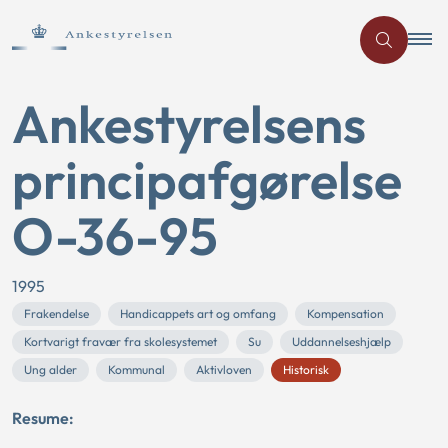
Ankestyrelsens
principafgørelse
O-36-95
1995
Frakendelse
Handicappets art og omfang
Kompensation
Kortvarigt fravær fra skolesystemet
Su
Uddannelseshjælp
Ung alder
Kommunal
Aktivloven
Historisk
Resume: