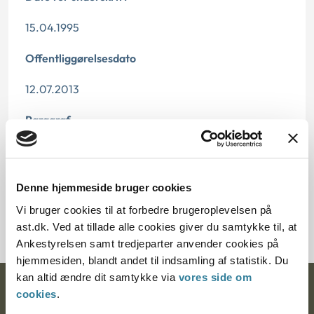
15.04.1995
Offentliggørelsesdato
12.07.2013
Paragraf
§ 48 § 1 § 58
Journalnummer
Denne hjemmeside bruger cookies
Vi bruger cookies til at forbedre brugeroplevelsen på
21109-94
ast.dk. Ved at tillade alle cookies giver du samtykke til, at
Ankestyrelsen samt tredjeparter anvender cookies på
hjemmesiden, blandt andet til indsamling af statistik. Du
kan altid ændre dit samtykke via
vores side om
Ankestyrelsen
cookies
.