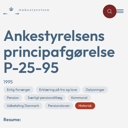
Ankestyrelsens
principafgørelse
P-25-95
1995
Enlig forsørger
Erklæring på tro og love
Oplysninger
Pension
Særligt pensionstillæg
Kommunal
Udbetaling Danmark
Pensionsloven
Historisk
Resume: