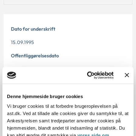
Dato for underskrift
15.09.1995
Offentliggørelsesdato
12.07.2013
Paragraf
§ 47 § 49 § 1
Denne hjemmeside bruger cookies
Vi bruger cookies til at forbedre brugeroplevelsen på
Journalnummer
ast.dk. Ved at tillade alle cookies giver du samtykke til, at
Ankestyrelsen samt tredjeparter anvender cookies på
21005-94
hjemmesiden, blandt andet til indsamling af statistik. Du
kan altid ændre dit samtykke via
vores side om