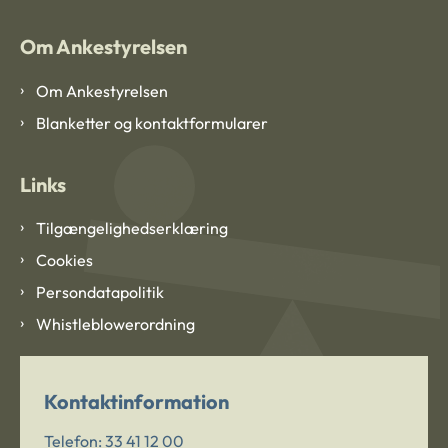
Om Ankestyrelsen
Om Ankestyrelsen
Blanketter og kontaktformularer
Links
Tilgængelighedserklæring
Cookies
Persondatapolitik
Whistleblowerordning
Kontaktinformation
Telefon:
33 41 12 00