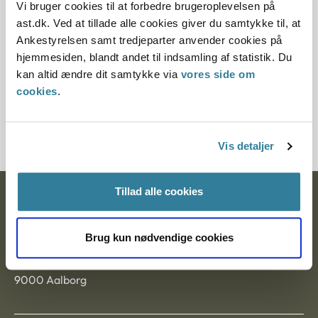
Vi bruger cookies til at forbedre brugeroplevelsen på
ast.dk. Ved at tillade alle cookies giver du samtykke til, at
Paragraf
Ankestyrelsen samt tredjeparter anvender cookies på
§ 67 § 35
hjemmesiden, blandt andet til indsamling af statistik. Du
kan altid ændre dit samtykke via
vores side om
Journalnummer
cookies
.
40173-944024494
Vis detaljer
Tillad alle cookies
Ankestyrelsen
Postadresse:
Brug kun nødvendige cookies
Nytorv 7, 2. sal
9000 Aalborg