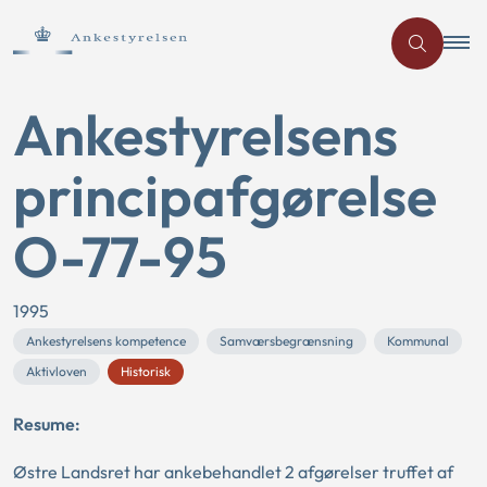
Ankestyrelsens
principafgørelse
O-77-95
1995
Ankestyrelsens kompetence
Samværsbegrænsning
Kommunal
Aktivloven
Historisk
Resume:
Østre Landsret har ankebehandlet 2 afgørelser truffet af