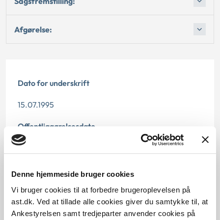
Sagsfremstilling:
Afgørelse:
Dato for underskrift
15.07.1995
Offentliggørelsesdato
12.07.2013
Paragraf
Denne hjemmeside bruger cookies
Vi bruger cookies til at forbedre brugeroplevelsen på
§ 35 § 35c
ast.dk. Ved at tillade alle cookies giver du samtykke til, at
Journalnummer
Ankestyrelsen samt tredjeparter anvender cookies på