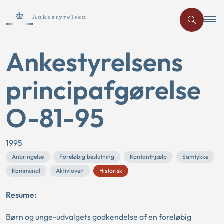
Ankestyrelsens
principafgørelse
O-81-95
1995
Anbringelse
Foreløbig beslutning
Kontanthjælp
Samtykke
Kommunal
Aktivloven
Historisk
Resume:
Børn og unge-udvalgets godkendelse af en foreløbig