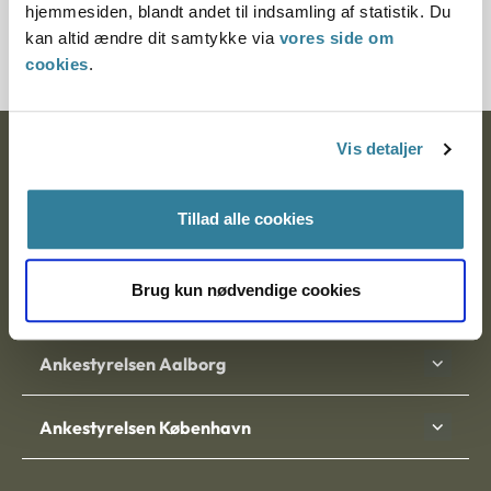
hjemmesiden, blandt andet til indsamling af statistik. Du
40025-95
kan altid ændre dit samtykke via
vores side om
cookies
.
Vis detaljer
Ankestyrelsen
Postadresse:
Tillad alle cookies
Nytorv 7, 2. sal
9000 Aalborg
Brug kun nødvendige cookies
Ankestyrelsen Aalborg
Ankestyrelsen København