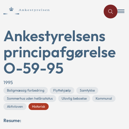
Ankestyrelsens
principafgørelse
O-59-95
1995
Boligmæssig forbedring
Flyttehjælp
Samtykke
Sommerhus uden helårsstatus
Ulovlig beboelse
Kommunal
Aktivloven
Historisk
Resume: