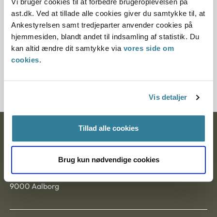
Vi bruger cookies til at forbedre brugeroplevelsen på
Paragraf
ast.dk. Ved at tillade alle cookies giver du samtykke til, at
Ankestyrelsen samt tredjeparter anvender cookies på
§ 47 § 37 § 37a § 11
hjemmesiden, blandt andet til indsamling af statistik. Du
kan altid ændre dit samtykke via
vores side om
Journalnummer
cookies
.
21495-942027295
Vis detaljer
Tillad alle cookies
Ankestyrelsen
Postadresse:
Brug kun nødvendige cookies
Nytorv 7, 2. sal
9000 Aalborg