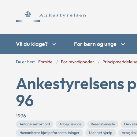
Vil du klage?
For børn og unge
Du er her:
Forside
For myndigheder
Principmeddelels
Ankestyrelsens p
96
1996
Antagelsesforhold
Arbejdsskade
Besøgstjeneste
Den sik
Humanitære hjælpeforanstaltninger
Ulønnet hjælp
Arbejdss