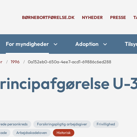
BØRNEBORTFØRELSE.DK
NYHEDER
PRESSE
T
For myndigheder
Adoption
Tilsy
er
1996
0a152eb0-650a-4ee7-acd1-69886c6ed288
rincipafgørelse U-
rede personkreds
Forsikringspligtig arbejdsgiver
Frivillighed
kade
Arbejdsskadeloven
Historisk