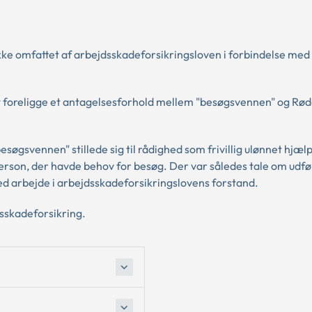
kke omfattet af arbejdsskadeforsikringsloven i forbindelse med
at foreligge et antagelsesforhold mellem "besøgsvennen" og Rød
øgsvennen" stillede sig til rådighed som frivillig ulønnet hjælp
person, der havde behov for besøg. Der var således tale om udfø
med arbejde i arbejdsskadeforsikringslovens forstand.
dsskadeforsikring.