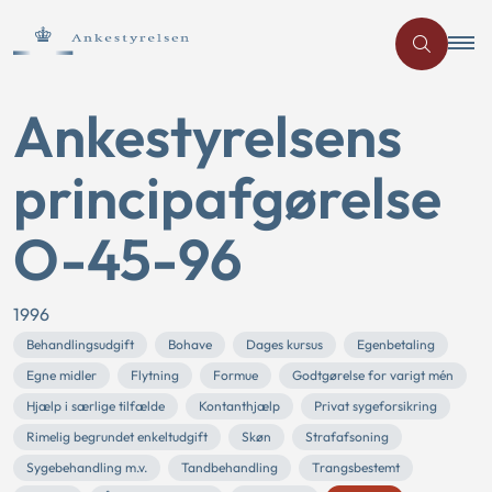
Ankestyrelsens
principafgørelse
O-45-96
1996
Behandlingsudgift
Bohave
Dages kursus
Egenbetaling
Egne midler
Flytning
Formue
Godtgørelse for varigt mén
Hjælp i særlige tilfælde
Kontanthjælp
Privat sygeforsikring
Rimelig begrundet enkeltudgift
Skøn
Strafafsoning
Sygebehandling m.v.
Tandbehandling
Trangsbestemt