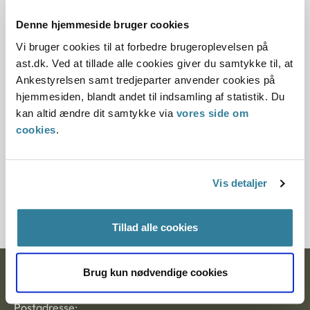
11.07.2013
Denne hjemmeside bruger cookies
Denne principafgørelse er kasseret den 8.
Vi bruger cookies til at forbedre brugeroplevelsen på
september 2017, da den er erstattet af
ast.dk. Ved at tillade alle cookies giver du samtykke til, at
principafgørelse 68-17
Ankestyrelsen samt tredjeparter anvender cookies på
hjemmesiden, blandt andet til indsamling af statistik. Du
Paragraf
kan altid ændre dit samtykke via
vores side om
cookies
.
§ 82 § 46 § 46a § 17 § 18h
Journalnummer
Vis detaljer
21397-94/21829-94
Tillad alle cookies
Brug kun nødvendige cookies
Ankestyrelsen
Postadresse: