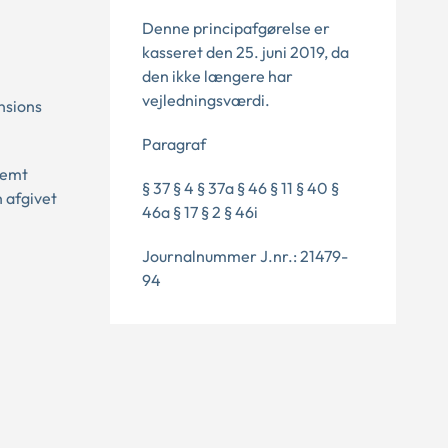
Denne principafgørelse er
kasseret den 25. juni 2019, da
den ikke længere har
vejledningsværdi.
ensions
Paragraf
remt
§ 37 § 4 § 37a § 46 § 11 § 40 §
n afgivet
46a § 17 § 2 § 46i
Journalnummer J.nr.: 21479-
94