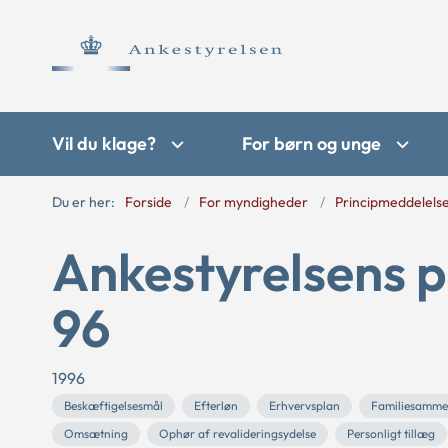
Vil du klage?
For børn og unge
Du er her:
Forside
For myndigheder
Principmeddelels
Ankestyrelsens p
96
1996
Beskæftigelsesmål
Efterløn
Erhvervsplan
Familiesamme
Omsætning
Ophør af revalideringsydelse
Personligt tillæg