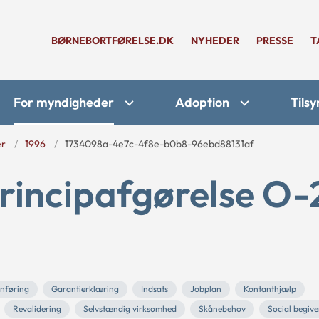
BØRNEBORTFØRELSE.DK
NYHEDER
PRESSE
T
For myndigheder
Adoption
Tilsy
er
1996
1734098a-4e7c-4f8e-b0b8-96ebd88131af
rincipafgørelse O-
nføring
Garantierklæring
Indsats
Jobplan
Kontanthjælp
Revalidering
Selvstændig virksomhed
Skånebehov
Social begiv