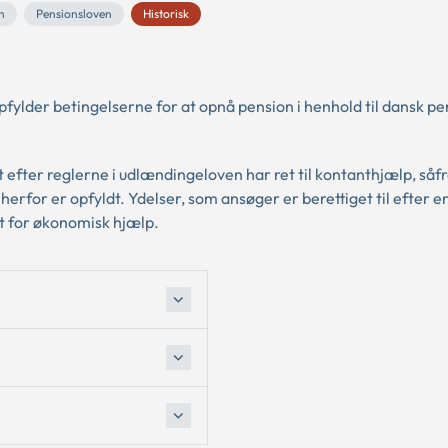
n
Pensionsloven
Historisk
opfylder betingelserne for at opnå pension i henhold til dansk p
t efter reglerne i udlændingeloven har ret til kontanthjælp, såf
herfor er opfyldt. Ydelser, som ansøger er berettiget til efter e
t for økonomisk hjælp.