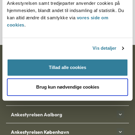
Ankestyrelsen samt tredjeparter anvender cookies på
Journalnummer
hjemmesiden, blandt andet til indsamling af statistik. Du
kan altid ændre dit samtykke via
vores side om
21001-94
cookies
.
Vis detaljer
Ankestyrelsen
Tillad alle cookies
Postadresse:
Nytorv 7, 2. sal
Brug kun nødvendige cookies
9000 Aalborg
Ankestyrelsen Aalborg
Ankestyrelsen København