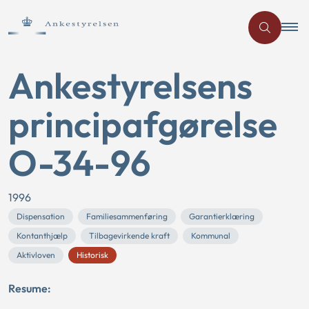
Ankestyrelsens
principafgørelse
O-34-96
1996
Dispensation
Familiesammenføring
Garantierklæring
Kontanthjælp
Tilbagevirkende kraft
Kommunal
Aktivloven
Historisk
Resume: