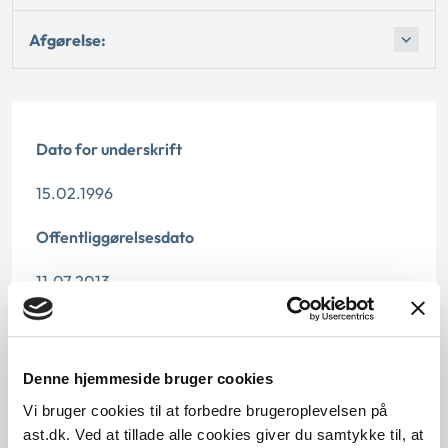
Afgørelse:
Dato for underskrift
15.02.1996
Offentliggørelsesdato
11.07.2013
Denne principafgørelse er kasseret den 29. april
2019, da den ikke længere har vejledningsværdi.
Denne hjemmeside bruger cookies
Paragraf
Vi bruger cookies til at forbedre brugeroplevelsen på
ast.dk. Ved at tillade alle cookies giver du samtykke til, at
§ 88 § 37