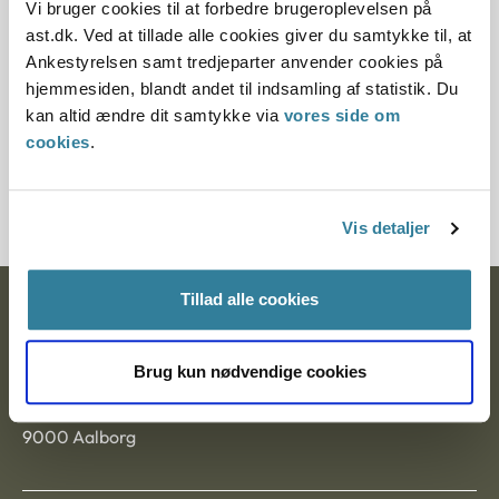
Vi bruger cookies til at forbedre brugeroplevelsen på
ast.dk. Ved at tillade alle cookies giver du samtykke til, at
Paragraf
Ankestyrelsen samt tredjeparter anvender cookies på
§ 40 § 6
hjemmesiden, blandt andet til indsamling af statistik. Du
kan altid ændre dit samtykke via
vores side om
Journalnummer
cookies
.
21529-95
Vis detaljer
Tillad alle cookies
Ankestyrelsen
Postadresse:
Brug kun nødvendige cookies
Nytorv 7, 2. sal
9000 Aalborg