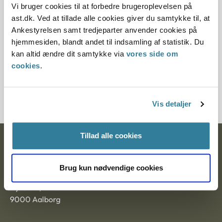
12.07.2013
Vi bruger cookies til at forbedre brugeroplevelsen på
ast.dk. Ved at tillade alle cookies giver du samtykke til, at
Paragraf
Ankestyrelsen samt tredjeparter anvender cookies på
hjemmesiden, blandt andet til indsamling af statistik. Du
§ 48 § 17
kan altid ændre dit samtykke via
vores side om
Journalnummer
cookies
.
20236-95
Vis detaljer
Tillad alle cookies
Ankestyrelsen
Postadresse:
Brug kun nødvendige cookies
Nytorv 7, 2. sal
9000 Aalborg