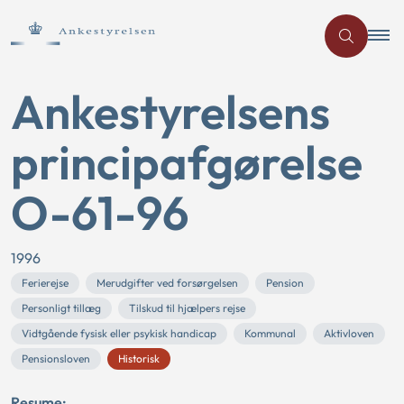
Ankestyrelsens
principafgørelse
O-61-96
1996
Ferierejse
Merudgifter ved forsørgelsen
Pension
Personligt tillæg
Tilskud til hjælpers rejse
Vidtgående fysisk eller psykisk handicap
Kommunal
Aktivloven
Pensionsloven
Historisk
Resume: