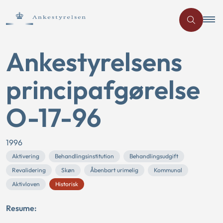
Ankestyrelsens
principafgørelse
O-17-96
1996
Aktivering
Behandlingsinstitution
Behandlingsudgift
Revalidering
Skøn
Åbenbart urimelig
Kommunal
Aktivloven
Historisk
Resume: