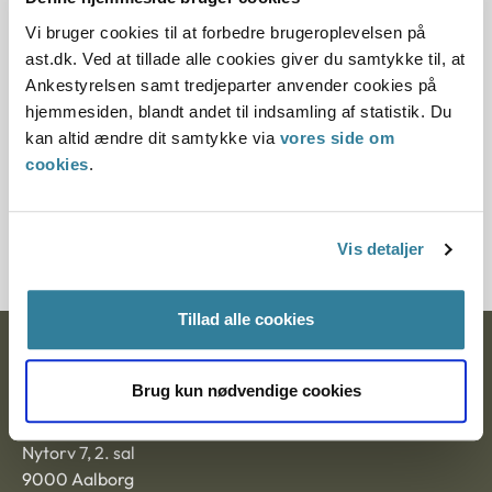
Vi bruger cookies til at forbedre brugeroplevelsen på
12.07.2013
ast.dk. Ved at tillade alle cookies giver du samtykke til, at
Ankestyrelsen samt tredjeparter anvender cookies på
Paragraf
hjemmesiden, blandt andet til indsamling af statistik. Du
§ 43 § 15 § 9 § 46a
kan altid ændre dit samtykke via
vores side om
cookies
.
Journalnummer
21108-94
Vis detaljer
Tillad alle cookies
Ankestyrelsen
Brug kun nødvendige cookies
Postadresse:
Nytorv 7, 2. sal
9000 Aalborg