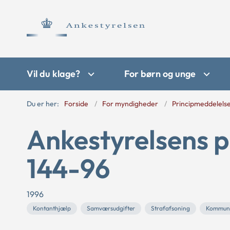
Vil du klage?
For børn og unge
Du er her:
Forside
For myndigheder
Principmeddelels
Ankestyrelsens p
144-96
1996
Kontanthjælp
Samværsudgifter
Strafafsoning
Kommun