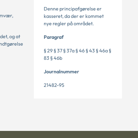
Denne principafgørelse er
samvær,
kasseret, da der er kommet
nye regler på området.
det, og at
Paragraf
endtgørelse
§ 29 § 37 § 37a § 46 § 43 § 46a §
83 § 46b
Journalnummer
21482-95