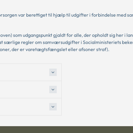
orsorgen var berettiget til hjælp til udgifter i forbindelse med 
loven) som udgangspunkt gjaldt for alle, der opholdt sig her i lan
astsat særlige regler om samværsudgifter i Socialministeriets bek
ner, der er varetægtsfængslet eller afsoner straf).