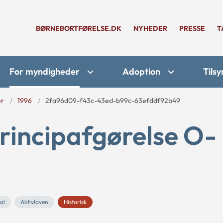
BØRNEBORTFØRELSE.DK
NYHEDER
PRESSE
T
For myndigheder
Adoption
Tilsy
er
1996
2fa96d09-f43c-43ed-b99c-63efddf92b49
rincipafgørelse O-
al
Aktivloven
Historisk