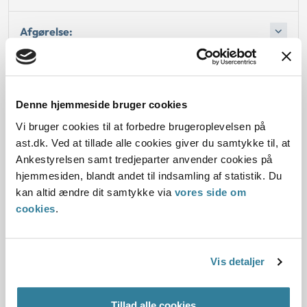
Afgørelse:
Afgørelse:
Denne hjemmeside bruger cookies
Vi bruger cookies til at forbedre brugeroplevelsen på
ast.dk. Ved at tillade alle cookies giver du samtykke til, at
Dato for underskrift
Ankestyrelsen samt tredjeparter anvender cookies på
15.08.1996
hjemmesiden, blandt andet til indsamling af statistik. Du
kan altid ændre dit samtykke via
vores side om
Offentliggørelsesdato
cookies
.
12.07.2013
Vis detaljer
Paragraf
§ 112 § 14 § 15
Tillad alle cookies