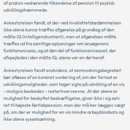
af praksis vedrørende tilkendelse af pension til psykisk
udviklingshæmmede.
Ankestyrelsen fandt, at der ved invaliditetsbedømmelsen
ikke alene kunne træffes afgørelse på grundlag af den
målte IQ (intelligenskvotient), men at afgørelsen måtte
træffes ud fra samtlige oplysninger om ansøgerens
funktionsniveau, og at den del af funktionsniveauet, der
afspejledes i den målte IQ, alene var en del heraf.
Ankestyrelsen fandt endvidere, at senmodningsbegrebet
bør afløses af en konkret vurdering af, om der fortsat er
udviklingsmuligheder, som tager sigte på udvikling af en vis
- muligvis beskeden - resterhvervsevne. At der alene er
mulighed for beskyttet beskæftigelse, giver ikke i sig selv
ret til højeste førtidspension, men der må her lægges vægt
på, om der er mulighed for en vis mindre arbejdsindsats og
ikke alene sysselsætning.