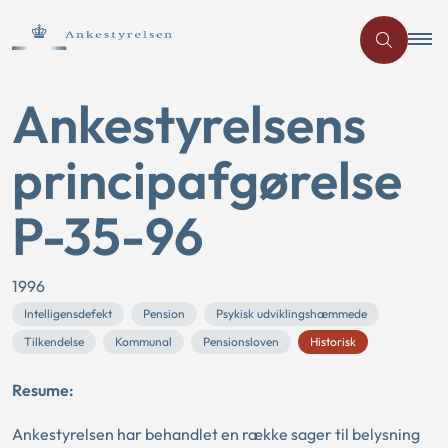
Ankestyrelsens
principafgørelse
P-35-96
1996
Intelligensdefekt
Pension
Psykisk udviklingshæmmede
Tilkendelse
Kommunal
Pensionsloven
Historisk
Resume:
Ankestyrelsen har behandlet en række sager til belysning