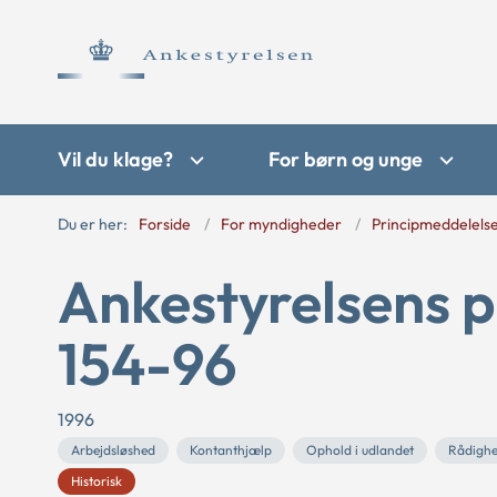
Vil du klage?
For børn og unge
Du er her:
Forside
For myndigheder
Principmeddelels
Ankestyrelsens p
154-96
1996
Arbejdsløshed
Kontanthjælp
Ophold i udlandet
Rådigh
Historisk