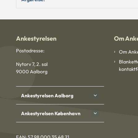
Ankestyrelsen
Om Anke
Postadresse:
Om Anke
Blankett
Nytorv 7, 2. sal
kontakt
9000 Aalborg
Ankestyrelsen Aalborg
Ankestyrelsen København
EAN: 57 98 000 35 48 21