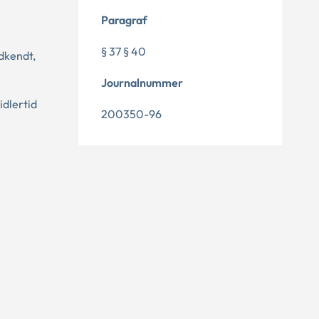
Paragraf
§ 37 § 40
dkendt,
Journalnummer
idlertid
200350-96