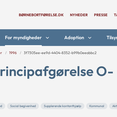
BØRNEBORTFØRELSE.DK
NYHEDER
PRESSE
T
For myndigheder
Adoption
Tilsy
er
1996
3f7305ee-ee9d-4404-8352-b99b0eeabbc2
rincipafgørelse O-
ed
Social begivenhed
Supplerende kontanthjælp
Kommunal
Akt