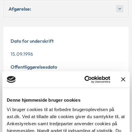
Afgørelse:
Dato for underskrift
15.09.1996
Offentliggørelsesdato
12.07.2013
Paragraf
Denne hjemmeside bruger cookies
§ 46 § 15 § 46a
Vi bruger cookies til at forbedre brugeroplevelsen på
ast.dk. Ved at tillade alle cookies giver du samtykke til, at
Journalnummer
Ankestyrelsen samt tredjeparter anvender cookies på
hjemmesiden, blandt andet til indsamling af statistik. Du
21664-95