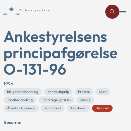
Ankestyrelsens
principafgørelse
O-131-96
1996
Billigere behandling
Kontanthjælp
Protese
Skøn
Tandbehandling
Tandlægeligt skøn
Ulovlig
Åbenbart urimelig
Kommunal
Aktivloven
Historisk
Resume: