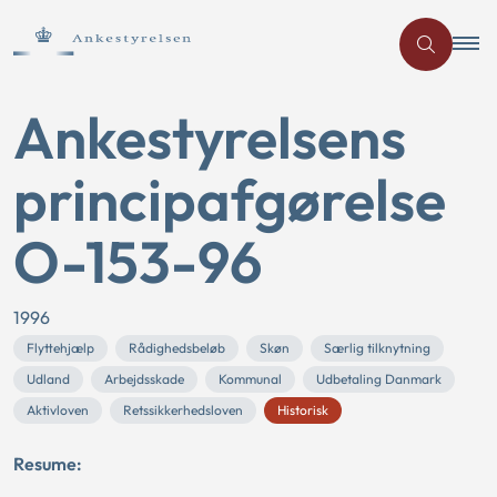
Ankestyrelsens
principafgørelse
O-153-96
1996
Flyttehjælp
Rådighedsbeløb
Skøn
Særlig tilknytning
Udland
Arbejdsskade
Kommunal
Udbetaling Danmark
Aktivloven
Retssikkerhedsloven
Historisk
Resume: