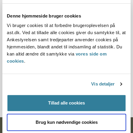
Dato for underskrift
Denne hjemmeside bruger cookies
15.12.1996
Vi bruger cookies til at forbedre brugeroplevelsen på
Offentliggørelsesdato
ast.dk. Ved at tillade alle cookies giver du samtykke til, at
Ankestyrelsen samt tredjeparter anvender cookies på
12.07.2013
hjemmesiden, blandt andet til indsamling af statistik. Du
kan altid ændre dit samtykke via
vores side om
Paragraf
cookies
.
§ 85 § 47 § 7 § 69 § 15
Journalnummer
Vis detaljer
200958-96
Tillad alle cookies
Brug kun nødvendige cookies
Ankestyrelsen