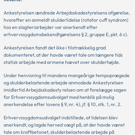
Ankestyrelsen ændrede Arbejdsskadestyrelsens afgørelse,
hvorefter en anmeldt skulderlidelse (rotator cuff syndrom)
hos en slagteriarbejder var anerkendt efter
erhvervssygdomsbekendtgørelsens § 2, gruppe E, pkt. 6 c).
Ankestyrelsen fandt det ikke i tilstrækkelig grad
dokumenteret, at der havde været tale om længere tids
statisk arbejde med armene hævet over skulderhøjde.
Under henvisning til mandens mangeårige tempoprægede
og skulderbelastende arbejde anmodede Ankestyrelsen
imidlertid Arbejdsskadesty relsen om at forelægge sagen
for Erhvervssygdomsudvalget med henblik på mulig
anerkendelse efter lovens § 9, nr. 4), jf. § 10, stk. 1, nr. 2.
Erhvervssygdomsudvalget indstillede, at lidelsen blev
anerkendt, og lagde herved vægt på, at der havde været
tale om kraftbetonet, skulderbelastende arbejde på