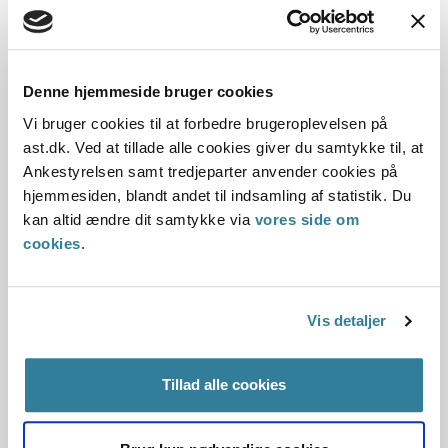
Dato for underskrift
Denne hjemmeside bruger cookies
Vi bruger cookies til at forbedre brugeroplevelsen på
15.12.1996
ast.dk. Ved at tillade alle cookies giver du samtykke til, at
Ankestyrelsen samt tredjeparter anvender cookies på
Offentliggørelsesdato
hjemmesiden, blandt andet til indsamling af statistik. Du
kan altid ændre dit samtykke via
vores side om
12.07.2013
cookies
.
Paragraf
§ 2 § 10 § 9
Vis detaljer
Journalnummer
Tillad alle cookies
100764-96