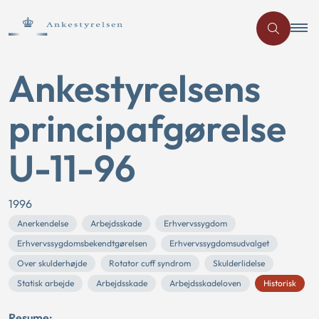
Ankestyrelsens
principafgørelse
U-11-96
1996
Anerkendelse
Arbejdsskade
Erhvervssygdom
Erhvervssygdomsbekendtgørelsen
Erhvervssygdomsudvalget
Over skulderhøjde
Rotator cuff syndrom
Skulderlidelse
Statisk arbejde
Arbejdsskade
Arbejdsskadeloven
Historisk
Resume: