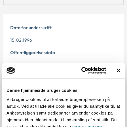
Dato for underskrift
15.02.1996
Offentliggørelsesdato
12.07.2013
Paragraf
§ 58
Denne hjemmeside bruger cookies
Vi bruger cookies til at forbedre brugeroplevelsen på
Journalnummer
ast.dk. Ved at tillade alle cookies giver du samtykke til, at
Ankestyrelsen samt tredjeparter anvender cookies på
20895-93
hjemmesiden, blandt andet til indsamling af statistik. Du
kan altid ændre dit samtykke via
vores side om