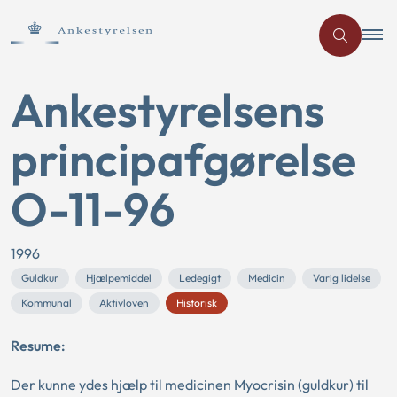
Ankestyrelsens
principafgørelse
O-11-96
1996
Guldkur
Hjælpemiddel
Ledegigt
Medicin
Varig lidelse
Kommunal
Aktivloven
Historisk
Resume:
Der kunne ydes hjælp til medicinen Myocrisin (guldkur) til