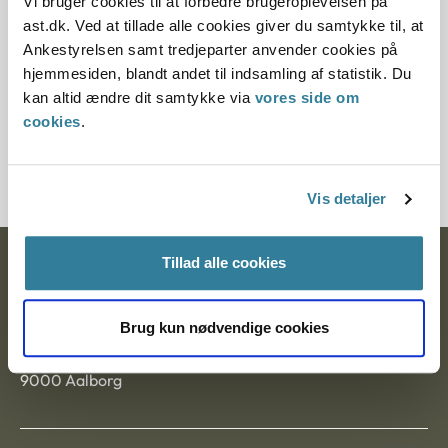
Vi bruger cookies til at forbedre brugeroplevelsen på
Paragraf
ast.dk. Ved at tillade alle cookies giver du samtykke til, at
Ankestyrelsen samt tredjeparter anvender cookies på
§ 52 § 57 § 14
hjemmesiden, blandt andet til indsamling af statistik. Du
kan altid ændre dit samtykke via
vores side om
Journalnummer
cookies
.
20747-95
Vis detaljer
Tillad alle cookies
Ankestyrelsen
Postadresse:
Brug kun nødvendige cookies
Nytorv 7, 2. sal
9000 Aalborg