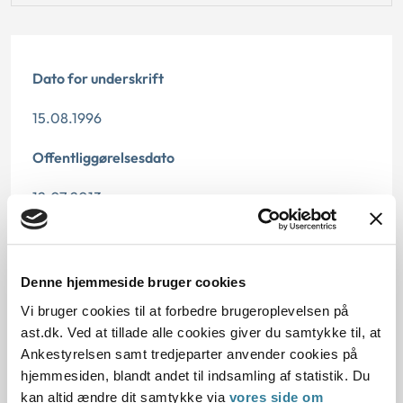
Dato for underskrift
15.08.1996
Offentliggørelsesdato
12.07.2013
Paragraf
§ 29 § 28
Denne hjemmeside bruger cookies
Vi bruger cookies til at forbedre brugeroplevelsen på
Journalnummer
ast.dk. Ved at tillade alle cookies giver du samtykke til, at
Ankestyrelsen samt tredjeparter anvender cookies på
21585-95
hjemmesiden, blandt andet til indsamling af statistik. Du
kan altid ændre dit samtykke via
vores side om