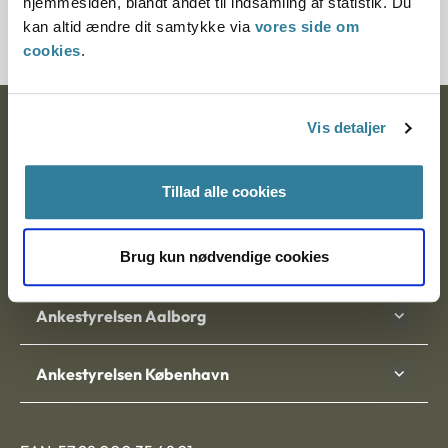
hjemmesiden, blandt andet til indsamling af statistik. Du
20192-95
kan altid ændre dit samtykke via
vores side om
cookies
.
Ankestyrelsen
Vis detaljer
Postadresse:
Tillad alle cookies
Nytorv 7, 2. sal
9000 Aalborg
Brug kun nødvendige cookies
Ankestyrelsen Aalborg
Ankestyrelsen København