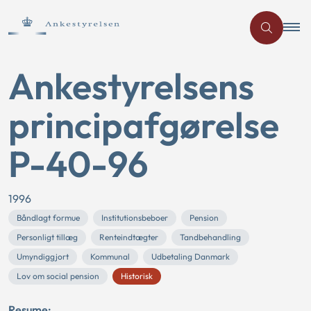
Ankestyrelsens
principafgørelse
P-40-96
1996
Båndlagt formue
Institutionsbeboer
Pension
Personligt tillæg
Renteindtægter
Tandbehandling
Umyndiggjort
Kommunal
Udbetaling Danmark
Lov om social pension
Historisk
Resume: