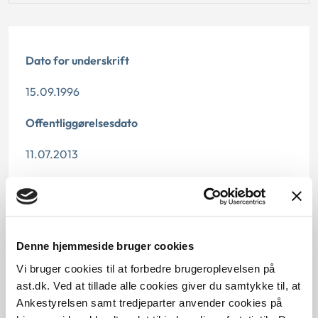
Dato for underskrift
15.09.1996
Offentliggørelsesdato
11.07.2013
Denne principafgørelse er kasseret den 25. juni
2019, da den er erstattet af principafgørelse 106-15.
Paragraf
Denne hjemmeside bruger cookies
§ 112 § 17
Vi bruger cookies til at forbedre brugeroplevelsen på
ast.dk. Ved at tillade alle cookies giver du samtykke til, at
Journalnummer
Ankestyrelsen samt tredjeparter anvender cookies på