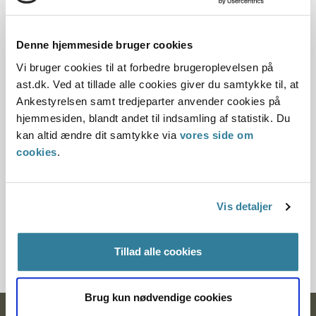
Dato for underskrift
Denne hjemmeside bruger cookies
15.07.1996
Vi bruger cookies til at forbedre brugeroplevelsen på
ast.dk. Ved at tillade alle cookies giver du samtykke til, at
Offentliggørelsesdato
Ankestyrelsen samt tredjeparter anvender cookies på
12.07.2013
hjemmesiden, blandt andet til indsamling af statistik. Du
kan altid ændre dit samtykke via
vores side om
Paragraf
cookies
.
§ 4 § 58
Vis detaljer
Journalnummer
30645-95
Tillad alle cookies
Brug kun nødvendige cookies