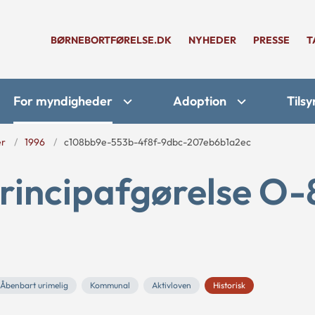
BØRNEBORTFØRELSE.DK
NYHEDER
PRESSE
T
For myndigheder
Adoption
Tilsy
er
1996
c108bb9e-553b-4f8f-9dbc-207eb6b1a2ec
rincipafgørelse O-
Åbenbart urimelig
Kommunal
Aktivloven
Historisk