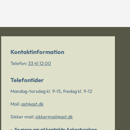
Kontaktinformation
Telefon:
33 41 12 00
Telefontider
Mandag-torsdag kl. 9-15, fredag kl. 9-12
Mail:
ast@ast.dk
Sikker mail:
sikkermail@ast.dk
Se mere om at kontakte Ankestyrelsen