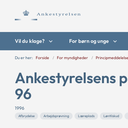
Vil du klage?
For børn og unge
Du er her:
Forside
For myndigheder
Principmeddelels
Ankestyrelsens p
96
1996
Afbrydelse
Arbejdsprøvning
Læreplads
Løntilskud