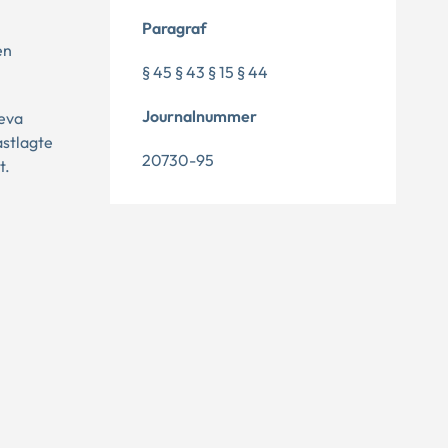
Paragraf
en
§ 45 § 43 § 15 § 44
Journalnummer
reva
astlagte
20730-95
t.