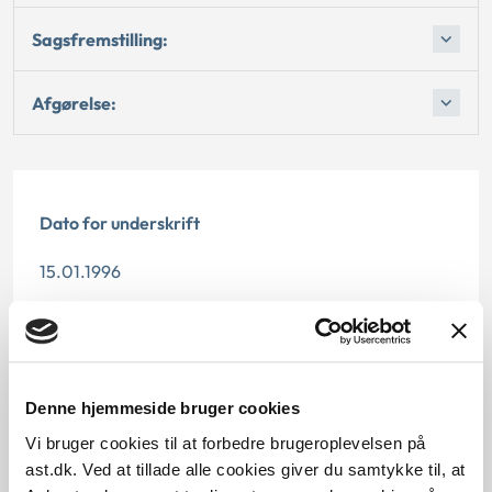
Sagsfremstilling:
Afgørelse:
Dato for underskrift
15.01.1996
Offentliggørelsesdato
12.07.2013
Denne hjemmeside bruger cookies
Paragraf
Vi bruger cookies til at forbedre brugeroplevelsen på
§ 47 § 59
ast.dk. Ved at tillade alle cookies giver du samtykke til, at