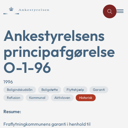
Ankestyrelsens
principafgørelse
O-1-96
1996
Boligindskudslån
Boligstøtte
Flyttehjælp
Garanti
Refusion
Kommunal
Aktivloven
Historisk
Resume:
Fraflytningkommunens garanti i henhold til