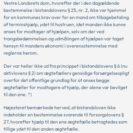
Vestre Landsrets dom, hvorefter der i den dagældende
bestemmelse i bistandslovens § 25, nr. 2, ikke var hjemmel
for en kommunes krav over for en mand om tilbagebetaling
af terminshjælp, ydet til hustruen, idet manden ikke kunne
anses for modtager af hjælpen, selv om der ved
trangsbedømmelsen og udmålingen af hjælpen var taget
hensyn til mandens økonomi i overensstemmelse med
reglerne herom.
Der var heller ikke ud fra princippet i bistandslovens § 6 (nu
aktivlovens § 2) om ægtefællers gensidige forsørgelsespligt
overfor det offentlige grundlag for at anses begge
ægtefæller for modtagere af hjælp, der alene var bevilget
til den ene. *)
Højesteret bemærkede herved, at bistandsloven ikke
indeholder en bestemmelse svarende til forsorgslovens §
27, hvorefter hjælp til den ene ægtefælle betragtedes som
tillige ydet til den anden ægtefælle.