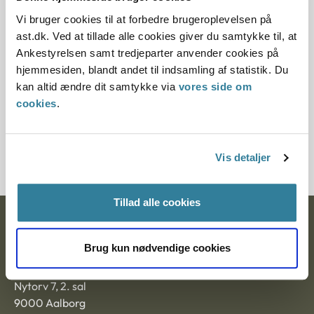
Vi bruger cookies til at forbedre brugeroplevelsen på
12.07.2013
ast.dk. Ved at tillade alle cookies giver du samtykke til, at
Paragraf
Ankestyrelsen samt tredjeparter anvender cookies på
hjemmesiden, blandt andet til indsamling af statistik. Du
§ 43 § 25 § 6 § 42
kan altid ændre dit samtykke via
vores side om
cookies
.
Journalnummer
21199-89
Vis detaljer
Tillad alle cookies
Ankestyrelsen
Brug kun nødvendige cookies
Postadresse:
Nytorv 7, 2. sal
9000 Aalborg