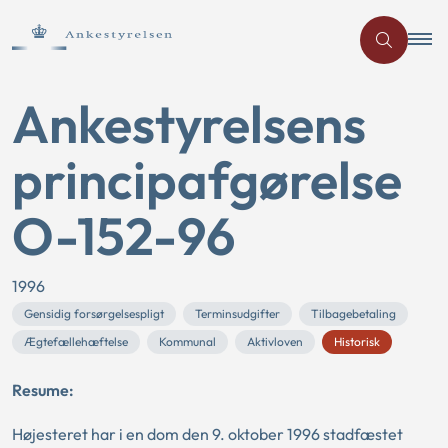
Ankestyrelsens
principafgørelse
O-152-96
1996
Gensidig forsørgelsespligt
Terminsudgifter
Tilbagebetaling
Ægtefællehæftelse
Kommunal
Aktivloven
Historisk
Resume:
Højesteret har i en dom den 9. oktober 1996 stadfæstet