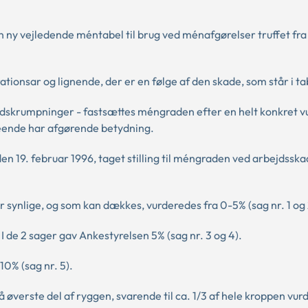
 ny vejledende méntabel til brug ved ménafgørelser truffet fr
tionsar og lignende, der er en følge af den skade, som står i ta
g indskrumpninger - fastsættes méngraden efter en helt konkret v
seende har afgørende betydning.
 den 19. februar 1996, taget stilling til méngraden ved arbejdsska
er synlige, og som kan dækkes, vurderedes fra 0-5% (sag nr. 1 og 
 de 2 sager gav Ankestyrelsen 5% (sag nr. 3 og 4).
10% (sag nr. 5).
øverste del af ryggen, svarende til ca. 1/3 af hele kroppen vurd