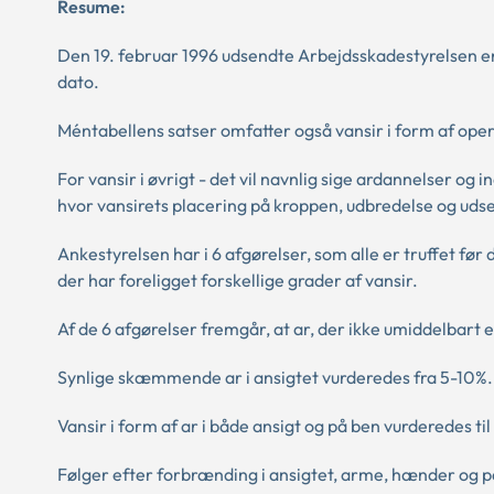
Resume:
Den 19. februar 1996 udsendte Arbejdsskadestyrelsen en
dato.
Méntabellens satser omfatter også vansir i form af opera
For vansir i øvrigt - det vil navnlig sige ardannelser o
hvor vansirets placering på kroppen, udbredelse og ud
Ankestyrelsen har i 6 afgørelser, som alle er truffet før
der har foreligget forskellige grader af vansir.
Af de 6 afgørelser fremgår, at ar, der ikke umiddelbart 
Synlige skæmmende ar i ansigtet vurderedes fra 5-10%. I
Vansir i form af ar i både ansigt og på ben vurderedes til 
Følger efter forbrænding i ansigtet, arme, hænder og på 