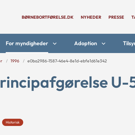
BØRNEBORTFØRELSE.DK
NYHEDER
PRESSE
T
For myndigheder
Adoption
Tilsy
er
1996
e0ba2986-1587-46e4-8e1d-ebfe1d61e342
rincipafgørelse U-
Historisk