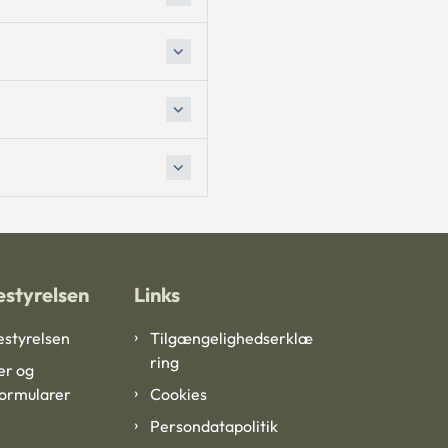
styrelsen
Links
styrelsen
Tilgængelighedserklæ
ring
er og
formularer
Cookies
Persondatapolitik