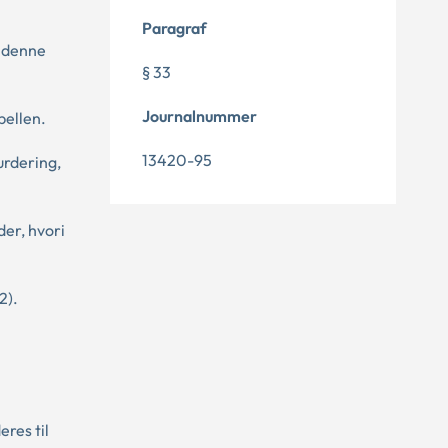
Paragraf
a denne
§ 33
Journalnummer
bellen.
13420-95
urdering,
der, hvori
2).
eres til