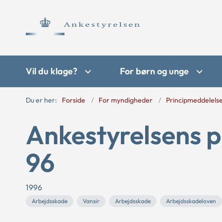
Vil du klage?
For børn og unge
Du er her:
Forside
For myndigheder
Principmeddelels
Ankestyrelsens p
96
1996
Arbejdsskade
Vansir
Arbejdsskade
Arbejdsskadeloven