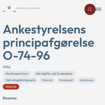
Ankestyrelsens
principafgørelse
O-74-96
1996
Handicappet barn
Merudgifter ved forsørgelsen
Tabt arbejdsfortjeneste
Vikariat
Kommunal
Aktivloven
Historisk
Resume: