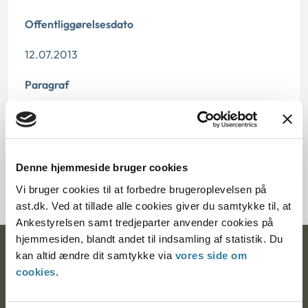
Offentliggørelsesdato
12.07.2013
Paragraf
§ 14 § 15
Journalnummer
Denne hjemmeside bruger cookies
600487-96
Vi bruger cookies til at forbedre brugeroplevelsen på
ast.dk. Ved at tillade alle cookies giver du samtykke til, at
Ankestyrelsen samt tredjeparter anvender cookies på
hjemmesiden, blandt andet til indsamling af statistik. Du
Ankestyrelsen
kan altid ændre dit samtykke via
vores side om
cookies
.
Postadresse: