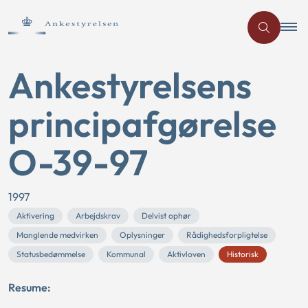
Ankestyrelsens
principafgørelse
O-39-97
1997
Aktivering
Arbejdskrav
Delvist ophør
Manglende medvirken
Oplysninger
Rådighedsforpligtelse
Statusbedømmelse
Kommunal
Aktivloven
Historisk
Resume: