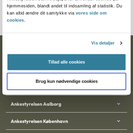
Journalnummer
hjemmesiden, blandt andet til indsamling af statistik. Du
kan altid ændre dit samtykke via
vores side om
21513-95
cookies
.
Vis detaljer
Ankestyrelsen
Postadresse:
Tillad alle cookies
Nytorv 7, 2. sal
9000 Aalborg
Brug kun nødvendige cookies
Ankestyrelsen Aalborg
Ankestyrelsen København