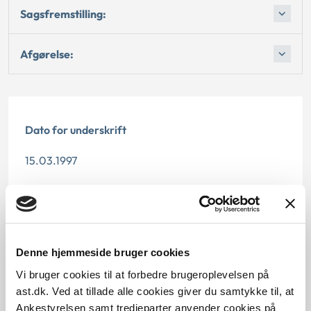
Sagsfremstilling:
Afgørelse:
Dato for underskrift
15.03.1997
Offentliggørelsesdato
12.07.2013
Paragraf
Denne hjemmeside bruger cookies
Vi bruger cookies til at forbedre brugeroplevelsen på
§ 22 § 40 § 17
ast.dk. Ved at tillade alle cookies giver du samtykke til, at
Ankestyrelsen samt tredjeparter anvender cookies på