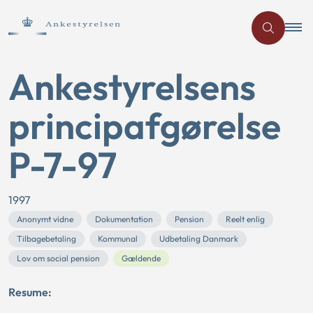
Ankestyrelsens
principafgørelse
P-7-97
1997
Anonymt vidne
Dokumentation
Pension
Reelt enlig
Tilbagebetaling
Kommunal
Udbetaling Danmark
Lov om social pension
Gældende
Resume: