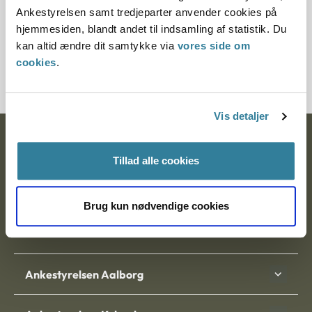
§ 49 § 42
Ankestyrelsen samt tredjeparter anvender cookies på
hjemmesiden, blandt andet til indsamling af statistik. Du
Journalnummer
kan altid ændre dit samtykke via
vores side om
cookies
.
200343-96
Vis detaljer
Ankestyrelsen
Tillad alle cookies
Postadresse:
Nytorv 7, 2. sal
Brug kun nødvendige cookies
9000 Aalborg
Ankestyrelsen Aalborg