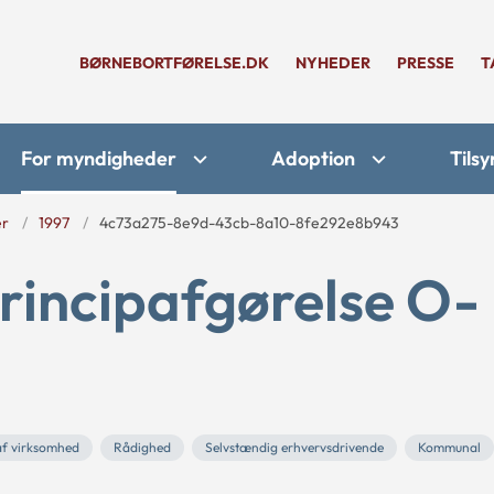
BØRNEBORTFØRELSE.DK
NYHEDER
PRESSE
T
For myndigheder
Adoption
Tilsy
er
1997
4c73a275-8e9d-43cb-8a10-8fe292e8b943
rincipafgørelse O-
af virksomhed
Rådighed
Selvstændig erhvervsdrivende
Kommunal