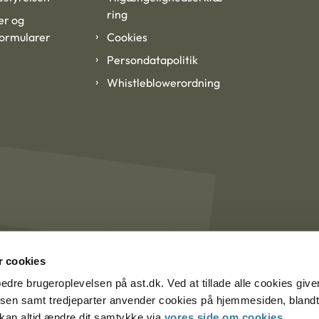
ring
er og
formularer
Cookies
Persondatapolitik
Whistleblowerordning
 cookies
rbedre brugeroplevelsen på ast.dk. Ved at tillade alle cookies give
lsen samt tredjeparter anvender cookies på hjemmesiden, blandt 
u kan altid ændre dit samtykke via
vores side om cookies
.