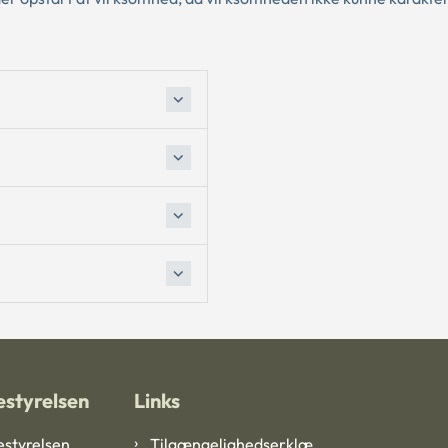
styrelsen
Links
styrelsen
Tilgængelighedserklæ