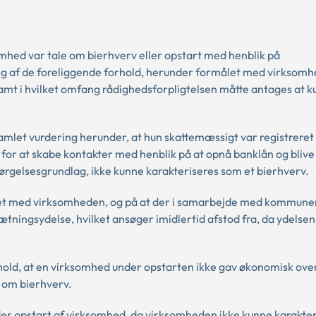
omhed var tale om bierhverv eller opstart med henblik på
ing af de foreliggende forhold, herunder formålet med virksom
 samt i hvilket omfang rådighedsforpligtelsen måtte antages at 
amlet vurdering herunder, at hun skattemæssigt var registrere
 for at skabe kontakter med henblik på at opnå banklån og blive
sørgelsesgrundlag, ikke kunne karakteriseres som et bierhverv.
et med virksomheden, og på at der i samarbejde med kommune
ingsydelse, hvilket ansøger imidlertid afstod fra, da ydelsen
rhold, at en virksomhed under opstarten ikke gav økonomisk ove
 om bierhverv.
nder opstart af virksomhed, da virksomheden ikke kunne karakte