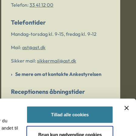
Telefon:
33 41 12 00
Telefontider
Mandag-torsdag kl. 9-15, fredag kl. 9-12
Mail:
ast@ast.dk
Sikker mail:
sikkermail@ast.dk
Se mere om at kontakte Ankestyrelsen
Receptionens åbningstider
Mandag-torsdag kl. 9-15, fredag kl. 9-13
Tillad alle cookies
r du
Er du bekymret for et barn/en ung?
andet til
Brug kun nødvendige cookies