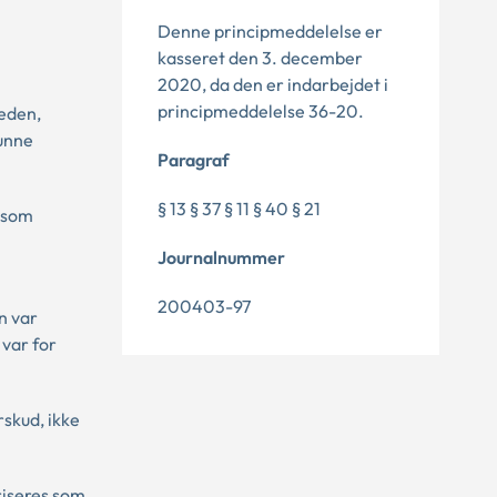
Denne principmeddelelse er
kasseret den 3. december
2020, da den er indarbejdet i
principmeddelelse 36-20.
heden,
kunne
Paragraf
§ 13 § 37 § 11 § 40 § 21
t som
Journalnummer
200403-97
n var
 var for
rskud, ikke
riseres som