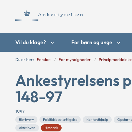
Vil du klage?
For børn og unge
Du er her:
Forside
For myndigheder
Principmeddelels
Ankestyrelsens p
148-97
1997
Bierhverv
Fuldtidsbeskæftigelse
Kontanthjælp
Opstart 
Aktivloven
Historisk