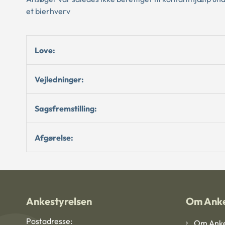
et bierhverv
Love:
Vejledninger:
Sagsfremstilling:
Afgørelse:
Ankestyrelsen
Om Anke
Postadresse:
Om Anke