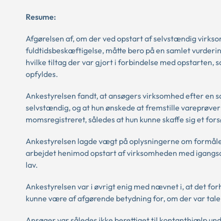
Resume:
Afgørelsen af, om der ved opstart af selvstændig virks
fuldtidsbeskæftigelse, måtte bero på en samlet vurder
hvilke tiltag der var gjort i forbindelse med opstarten,
opfyldes.
Ankestyrelsen fandt, at ansøgers virksomhed efter en s
selvstændig, og at hun ønskede at fremstille vareprøver
momsregistreret, således at hun kunne skaffe sig et for
Ankestyrelsen lagde vægt på oplysningerne om formål
arbejdet henimod opstart af virksomheden med igangsætn
lav.
Ankestyrelsen var i øvrigt enig med nævnet i, at det fo
kunne være af afgørende betydning for, om der var tale
Ansøger var således ikke berettiget til kontanthjælp u