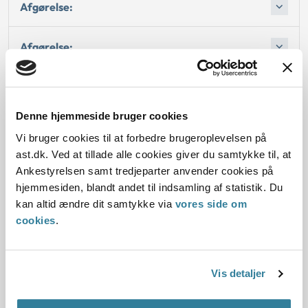
Afgørelse:
Afgørelse:
Denne hjemmeside bruger cookies
Dato for underskrift
Vi bruger cookies til at forbedre brugeroplevelsen på
15.12.1997
ast.dk. Ved at tillade alle cookies giver du samtykke til, at
Ankestyrelsen samt tredjeparter anvender cookies på
Offentliggørelsesdato
hjemmesiden, blandt andet til indsamling af statistik. Du
kan altid ændre dit samtykke via
vores side om
11.07.2013
cookies
.
Denne principafgørelse er kasseret den 9. april 2019,
da den er erstattet af principafgørelse 22-19.
Vis detaljer
Paragraf