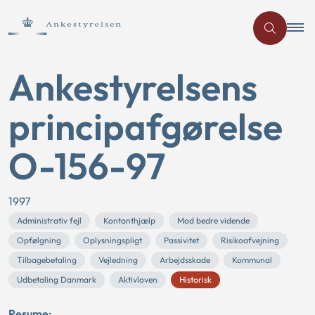
Ankestyrelsens
principafgørelse
O-156-97
1997
Administrativ fejl
Kontanthjælp
Mod bedre vidende
Opfølgning
Oplysningspligt
Passivitet
Risikoafvejning
Tilbagebetaling
Vejledning
Arbejdsskade
Kommunal
Udbetaling Danmark
Aktivloven
Historisk
Resume: