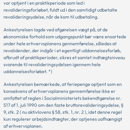
var optjent i en praktikperiode som led i
revalideringsforløbet, fuldt ud i den samtidigt udbetalte
revalideringsydelse, når de kom til udbetaling.
Ankestyrelsen lagde ved afgørelsen vægt på, at de
økonomiske forhold som udgangspunkt bør være ensartede
under hele erhvervsplanens gennemførelse, således at
revalidender, der indgår i et egentligt uddannelsesforløb,
afbrudt af praktikperioder, sikres et samlet indtægtsniveau
svarende til revalideringsydelsen igennem hele
uddannelsesforløbet. *)
Ankestyrelsen bemærkede, at feriepenge optjent som en
konsekvens af erhvervsplanens gennemførelse ikke er
omfattet af reglen i Socialministeriets bekendtgørelse nr.
517 af 1. juli 1990 om den faste bruttorevalideringsydelse, §
9, stk. 2 ( nu aktivlovens § 58, stk. 1, nr. 2 ), idet denne regel
kun regulerer arbejdsindtægter, der optjenes uafhængigt
af erhvervsplanen.