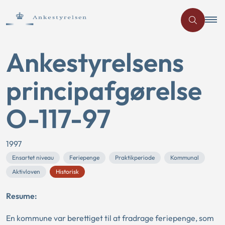
Ankestyrelsens
principafgørelse
O-117-97
1997
Ensartet niveau
Feriepenge
Praktikperiode
Kommunal
Aktivloven
Historisk
Resume:
En kommune var berettiget til at fradrage feriepenge, som