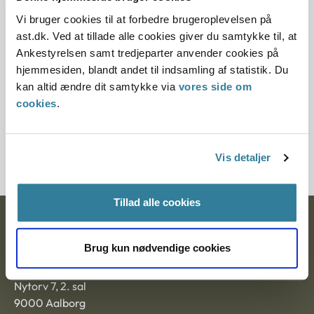
Vi bruger cookies til at forbedre brugeroplevelsen på
12.07.2013
ast.dk. Ved at tillade alle cookies giver du samtykke til, at
Paragraf
Ankestyrelsen samt tredjeparter anvender cookies på
hjemmesiden, blandt andet til indsamling af statistik. Du
§ 43 § 9 § 58
kan altid ændre dit samtykke via
vores side om
cookies
.
Journalnummer
201160-96
Vis detaljer
Tillad alle cookies
Ankestyrelsen
Brug kun nødvendige cookies
Postadresse:
Nytorv 7, 2. sal
9000 Aalborg