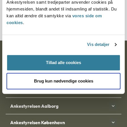
Ankestyrelsen samt tredjeparter anvender cookies på
Journalnummer
hjemmesiden, blandt andet til indsamling af statistik. Du
kan altid ændre dit samtykke via
vores side om
201249-96
cookies
.
Vis detaljer
Ankestyrelsen
Tillad alle cookies
Postadresse:
Nytorv 7, 2. sal
Brug kun nødvendige cookies
9000 Aalborg
Ankestyrelsen Aalborg
Ankestyrelsen København