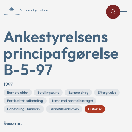
Ankestyrelsens
principafgørelse
B-5-97
1997
Barnets alder
Betalingsevne
Børnebidrag
Eftergivelse
Forskudsvis udbetaling
Mere end normalbidraget
Udbetaling Danmark
Børnetilskudsloven
Historisk
Resume: